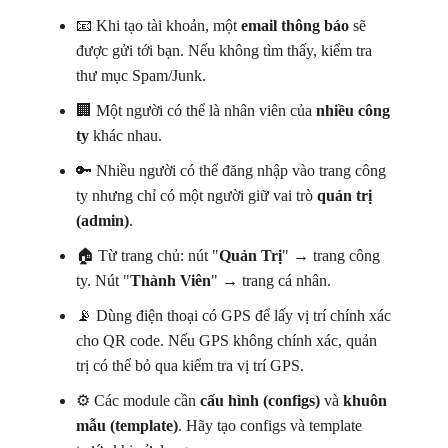
📧 Khi tạo tài khoản, một
email thông báo
sẽ
được gửi tới bạn. Nếu không tìm thấy, kiểm tra
thư mục Spam/Junk.
🏢 Một người có thể là nhân viên của
nhiều công
ty
khác nhau.
🔑 Nhiều người có thể đăng nhập vào trang công
ty nhưng chỉ có một người giữ vai trò
quản trị
(admin)
.
🏠 Từ trang chủ: nút "
Quản Trị
" → trang công
ty. Nút "
Thành Viên
" → trang cá nhân.
📡 Dùng điện thoại có GPS để lấy vị trí chính xác
cho QR code. Nếu GPS không chính xác, quản
trị có thể bỏ qua kiểm tra vị trí GPS.
⚙️ Các module cần
cấu hình (configs)
và
khuôn
mẫu (template)
. Hãy tạo configs và template