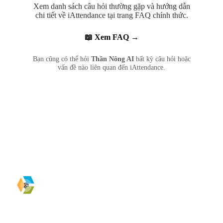
Xem danh sách câu hỏi thường gặp và hướng dẫn
chi tiết về iAttendance tại trang FAQ chính thức.
📖 Xem FAQ →
Bạn cũng có thể hỏi
Thần Nông AI
bất kỳ câu hỏi hoặc
vấn đề nào liên quan đến iAttendance.
The LE Company
CÔNG TY CỔ PHẦN CÔNG NGHỆ THE LE COMPANY