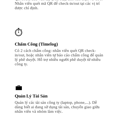
Nhân viên quét mã QR để check-in/out tại các vị trí
được chỉ định.
⏱️
Chấm Công (Timelog)
Có 2 cách chấm công: nhân viên quét QR check-
in/out, hoặc nhân viên tự báo cáo chấm công để quản
lý phê duyệt. Hỗ trợ nhiều người phê duyệt từ nhiều
công ty.
💼
Quản Lý Tài Sản
Quản lý các tài sản công ty (laptop, phone,...). Dễ
dàng biết ai đang sử dụng tài sản, chuyển giao giữa
nhân viên và nhóm làm việc.