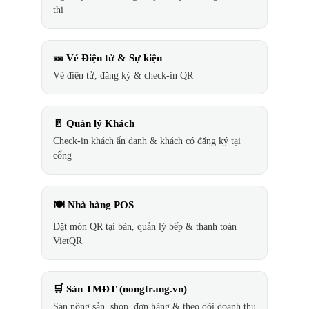
thi
🎫 Vé Điện tử & Sự kiện
Vé điện tử, đăng ký & check-in QR
🚪 Quản lý Khách
Check-in khách ẩn danh & khách có đăng ký tại
cổng
🍽️ Nhà hàng POS
Đặt món QR tại bàn, quản lý bếp & thanh toán
VietQR
🛒 Sàn TMĐT (nongtrang.vn)
Sàn nông sản, shop, đơn hàng & theo dõi doanh thu