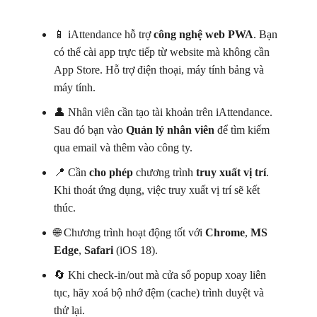
📱 iAttendance hỗ trợ
công nghệ web PWA
. Bạn
có thể cài app trực tiếp từ website mà không cần
App Store. Hỗ trợ điện thoại, máy tính bảng và
máy tính.
👤 Nhân viên cần tạo tài khoản trên iAttendance.
Sau đó bạn vào
Quản lý nhân viên
để tìm kiếm
qua email và thêm vào công ty.
📍 Cần
cho phép
chương trình
truy xuất vị trí
.
Khi thoát ứng dụng, việc truy xuất vị trí sẽ kết
thúc.
🌐 Chương trình hoạt động tốt với
Chrome
,
MS
Edge
,
Safari
(iOS 18).
🔄 Khi check-in/out mà cửa sổ popup xoay liên
tục, hãy xoá bộ nhớ đệm (cache) trình duyệt và
thử lại.