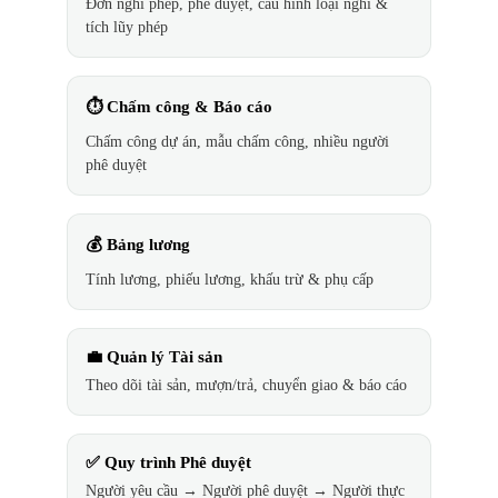
Đơn nghỉ phép, phê duyệt, cấu hình loại nghỉ &
tích lũy phép
⏱️ Chấm công & Báo cáo
Chấm công dự án, mẫu chấm công, nhiều người
phê duyệt
💰 Bảng lương
Tính lương, phiếu lương, khấu trừ & phụ cấp
💼 Quản lý Tài sản
Theo dõi tài sản, mượn/trả, chuyển giao & báo cáo
✅ Quy trình Phê duyệt
Người yêu cầu → Người phê duyệt → Người thực