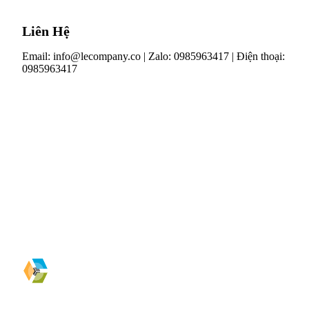
Liên Hệ
Email:
info@lecompany.co
| Zalo: 0985963417 | Điện thoại:
0985963417
The LE Company