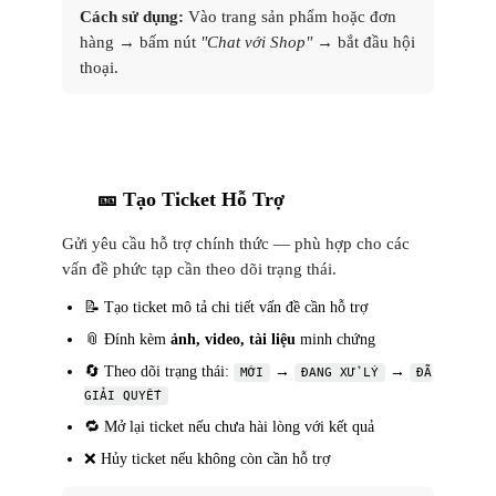
Cách sử dụng:
Vào trang sản phẩm hoặc đơn
hàng → bấm nút
"Chat với Shop"
→ bắt đầu hội
thoại.
🎫 Tạo Ticket Hỗ Trợ
2
Gửi yêu cầu hỗ trợ chính thức — phù hợp cho các
vấn đề phức tạp cần theo dõi trạng thái.
📝 Tạo ticket mô tả chi tiết vấn đề cần hỗ trợ
📎 Đính kèm
ảnh, video, tài liệu
minh chứng
🔄 Theo dõi trạng thái:
→
→
MỚI
ĐANG XỬ LÝ
ĐÃ
GIẢI QUYẾT
🔁 Mở lại ticket nếu chưa hài lòng với kết quả
❌ Hủy ticket nếu không còn cần hỗ trợ