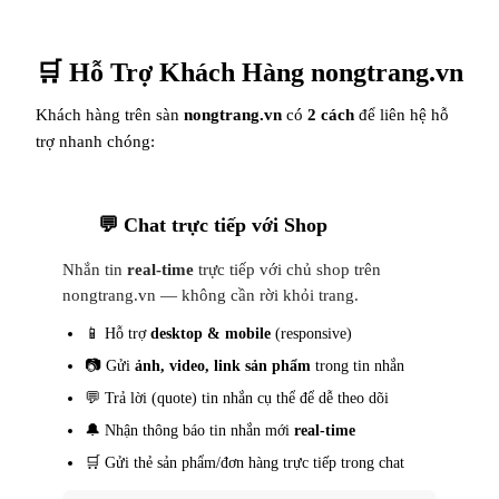
🛒 Hỗ Trợ Khách Hàng nongtrang.vn
Khách hàng trên sàn
nongtrang.vn
có
2 cách
để liên hệ hỗ
trợ nhanh chóng:
💬 Chat trực tiếp với Shop
1
Nhắn tin
real-time
trực tiếp với chủ shop trên
nongtrang.vn — không cần rời khỏi trang.
📱 Hỗ trợ
desktop & mobile
(responsive)
📷 Gửi
ảnh, video, link sản phẩm
trong tin nhắn
💬 Trả lời (quote) tin nhắn cụ thể để dễ theo dõi
🔔 Nhận thông báo tin nhắn mới
real-time
🛒 Gửi thẻ sản phẩm/đơn hàng trực tiếp trong chat